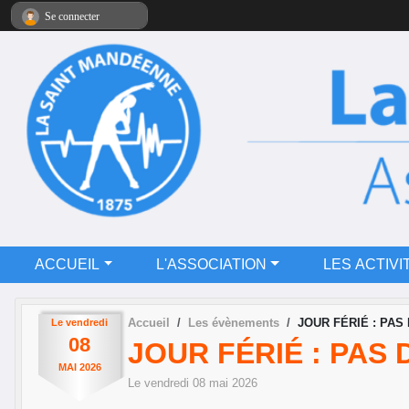
Panneau de gestion des cookies
Se connecter
ACCUEIL
L'ASSOCIATION
LES ACTIVI
Accueil
Les évènements
JOUR FÉRIÉ : PAS
Le
vendredi
08
JOUR FÉRIÉ : PAS
MAI
2026
Le
vendredi
08
mai
2026