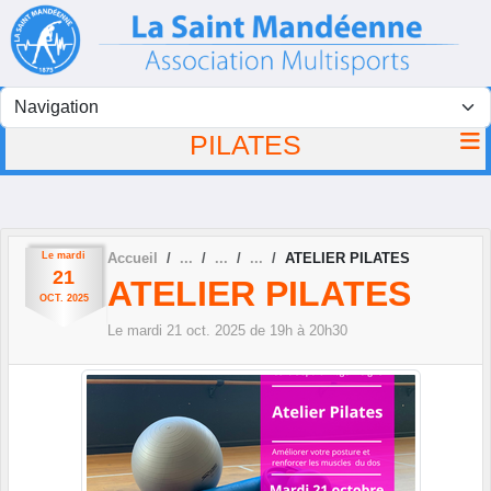
Panneau de gestion des cookies
PILATES
Le
mardi
Accueil
ATELIER PILATES
21
ATELIER PILATES
OCT.
2025
Le
mardi
21
oct.
2025
de 19h à 20h30