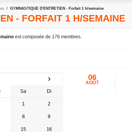
pes
GYMNASTIQUE D'ENTRETIEN - Forfait 1 h/semaine
N - FORFAIT 1 H/SEMAINE
emaine
est composée de 176 membres.
06
AOÛT
e
Sa
Di
1
2
8
9
4
15
16