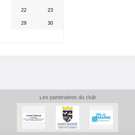
1
22
23
8
29
30
Les partenaires du club