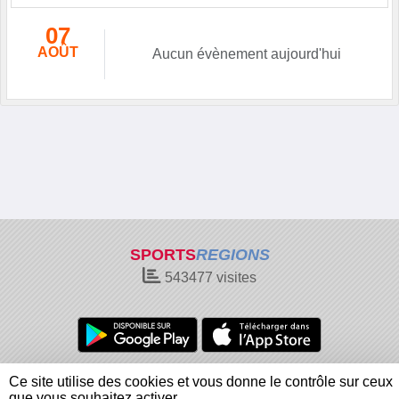
07
AOÛT
Aucun évènement aujourd'hui
SPORTS
REGIONS
543477
visites
Charte cookies
Gestion des cookies
Ce site utilise des cookies et vous donne le contrôle sur ceux
Informations légales
Signaler un contenu inapproprié
que vous souhaitez activer