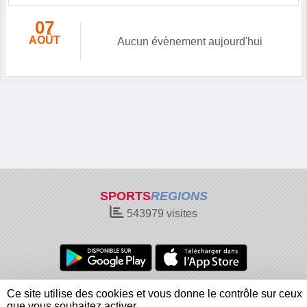
07
AOÛT
Aucun évènement aujourd'hui
SPORTS
REGIONS
543979
visites
Charte cookies
Gestion des cookies
Ce site utilise des cookies et vous donne le contrôle sur ceux
Informations légales
Signaler un contenu inapproprié
que vous souhaitez activer